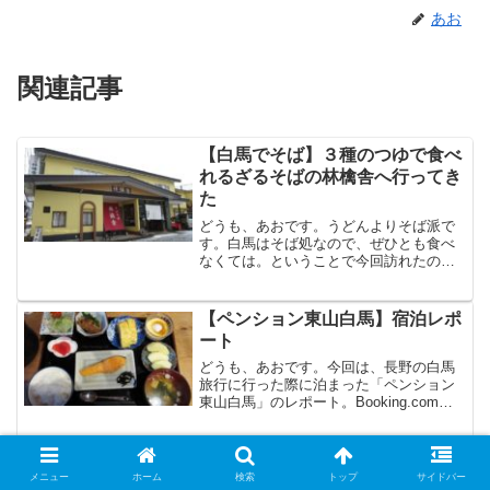
あお
関連記事
【白馬でそば】３種のつゆで食べ
れるざるそばの林檎舎へ行ってき
た
どうも、あおです。うどんよりそば派で
す。白馬はそば処なので、ぜひとも食べ
なくては。ということで今回訪れたの
は、「林檎舎」（りんごや）白馬八方バ
スターミナルから徒歩５分以内の場所に
あります。けっこうわかりやすい場所に
【ペンション東山白馬】宿泊レポ
ありました。お昼の時間に到...
ート
どうも、あおです。今回は、長野の白馬
旅行に行った際に泊まった「ペンション
東山白馬」のレポート。Booking.comの
評価が「8.1」でした。（2022年12月時
点）3泊で70,740円。高いけど、年末年始
だからそんなもんですね。場所はこち...
【白馬で中華料理を食べるなら】
メニュー
ホーム
検索
トップ
サイドバー
味よしサービスよしの白馬飯店