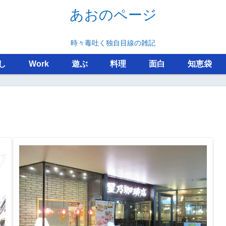
あおのページ
時々毒吐く独自目線の雑記
し
Work
遊ぶ
料理
面白
知恵袋