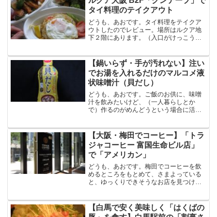
ルクア大阪 B2F「クンテープ」で
た。そして、こちらのお...
タイ料理のテイクアウト
どうも、あおです。タイ料理をテイクア
ウトしたのでレビュー。場所はルクア地
下２階にあります。（入口がけっこう小
さいお店なので、見落とし注意）「エビ
の春雨蒸し」を注文しようとしたけれ
ど、テイクアウト不可でした。残念。
【鍋いらず・手が汚れない】注い
（店員さんによると、持ち帰り...
でお湯を入れるだけのマルコメ液
状味噌汁（貝だし）
どうも、あおです。ご飯のお供に、味噌
汁を飲みたいけど、（一人暮らしとか
で）作るのがめんどうという場合に活用
できる液状味噌汁。こちらです
(function(b,c,f,g,a,d,e)
{b.MoshimoAffiliateObject=a;b...
【大阪・梅田でコーヒー】「トラ
ジャコーヒー 富国生命ビル店」
で「アメリカン」
どうも、あおです。梅田でコーヒーを飲
めるところをもとめて、さまよっている
と、ゆっくりできそうなお店を見つけま
した。「トラジャコーヒー」です。場所
はこちら。富国生命ビルの１階です。こ
のおしゃれなビルの中です。アメリカン
【白馬で安く美味しく「はくばの
があったので、それにしま...