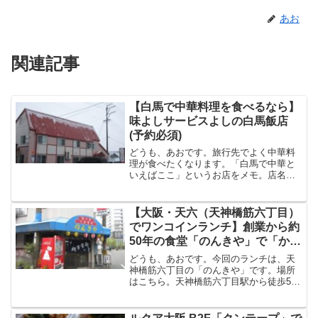
あお
関連記事
【白馬で中華料理を食べるなら】
味よしサービスよしの白馬飯店
(予約必須)
どうも、あおです。旅行先でよく中華料
理が食べたくなります。「白馬で中華と
いえばここ」というお店をメモ。店名
「白馬飯店」ピンクの可愛い外観です。
人気店の為、年末は予約しないと入れま
せん。私と入れ違いに、満席だと断られ
【大阪・天六（天神橋筋六丁目）
ているお客さんが去って行き...
でワンコインランチ】創業から約
50年の食堂「のんきや」で「かけ
そばとめし」
どうも、あおです。今回のランチは、天
神橋筋六丁目の「のんきや」です。場所
はこちら。天神橋筋六丁目駅から徒歩5分
ほどです。実は、他に行きたいお店があ
ったのですが、喫煙可だったようで、店
内たばこモクモクだったので、やめまし