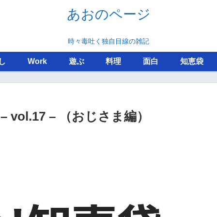
あおのページ
時々毒吐く独自目線の雑記
し
Work
遊ぶ
料理
面白
知恵袋
vol.17 – （おじさま編）