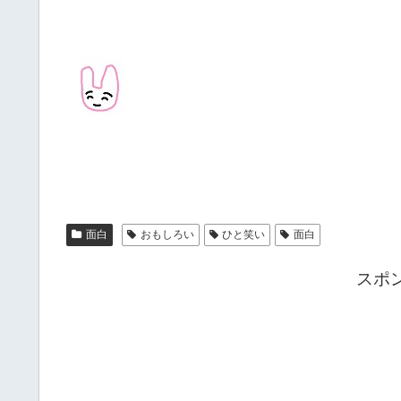
面白
おもしろい
ひと笑い
面白
スポ