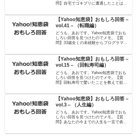
問】自宅でゴキブリに遭遇したことはあ
りますか？どうしました？【回答】見つ
けたら・・絶対・・始末する。それから
速攻でブラックキャップを買い、そこい
【Yahoo知恵袋】おもしろ回答 –
ら中に仕掛ける。若い頃...
vol.41 – （転職編）
どうも、あおです。Yahoo知恵袋でおも
しろい回答を見つけたのでメモ。【質
問】33歳全くの未経験からプログラマー
に転職は可能か。タイトル通りの質問で
す。33歳今までブルーカラーの仕事しか
してきませんでした。youtubeやブログを
【Yahoo知恵袋】おもしろ回答 –
通して稼げ...
vol.15 – （回転寿司編）
どうも、あおです。Yahoo知恵袋でおも
しろい回答を見つけたのでメモ。【質
問】回転寿司で驚いたことを教えて欲し
いです。【回答】レール上に寿司と一緒
にゴッキー回ってきた出典：Yahoo!知恵
袋ギャー！
【Yahoo知恵袋】おもしろ回答 –
vol.3 – （人生編）
どうも、あおです。Yahoo知恵袋でおも
しろい回答を見つけたのでメモ。【質
問】あなたの今までの人生を一言で表す
と？【回答】夢見る中途半端出典：
Yahoo!知恵袋はい、私です。あかん、脱
却できるよう頑張らないと。