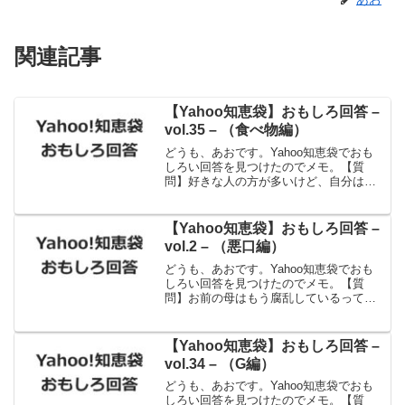
関連記事
【Yahoo知恵袋】おもしろ回答 –
vol.35 – （食べ物編）
どうも、あおです。Yahoo知恵袋でおも
しろい回答を見つけたのでメモ。【質
問】好きな人の方が多いけど、自分は苦
手。どんな食べ物ですか？【回答】「ス
タミナ○○」って食べ物。ニンニクで下痢
して、スタミナダウン(笑)出典：Yahoo!知
【Yahoo知恵袋】おもしろ回答 –
恵袋切ない...
vol.2 – （悪口編）
どうも、あおです。Yahoo知恵袋でおも
しろい回答を見つけたのでメモ。【質
問】お前の母はもう腐乱しているって言
われたらどうしますか？？【回答】その
エビデンスは？と聞きます。出典：
Yahoo!知恵袋うん、なんか高度な返しで
【Yahoo知恵袋】おもしろ回答 –
すね。カッコイイ。証...
vol.34 – （G編）
どうも、あおです。Yahoo知恵袋でおも
しろい回答を見つけたのでメモ。【質