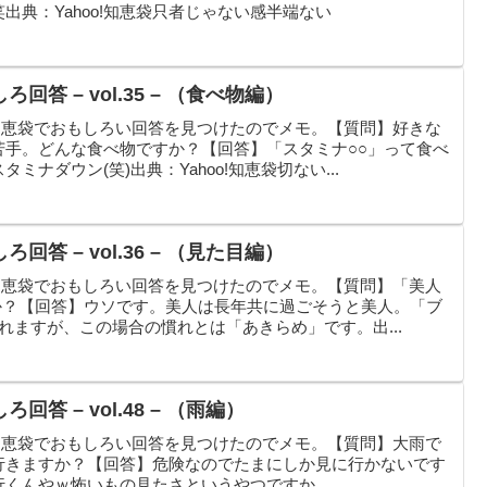
出典：Yahoo!知恵袋只者じゃない感半端ない
回答 – vol.35 – （食べ物編）
o知恵袋でおもしろい回答を見つけたのでメモ。【質問】好きな
苦手。どんな食べ物ですか？【回答】「スタミナ○○」って食べ
ナダウン(笑)出典：Yahoo!知恵袋切ない...
回答 – vol.36 – （見た目編）
o知恵袋でおもしろい回答を見つけたのでメモ。【質問】「美人
か？【回答】ウソです。美人は長年共に過ごそうと美人。「ブ
れますが、この場合の慣れとは「あきらめ」です。出...
回答 – vol.48 – （雨編）
o知恵袋でおもしろい回答を見つけたのでメモ。【質問】大雨で
行きますか？【回答】危険なのでたまにしか見に行かないです
まに行くんやｗ怖いもの見たさというやつですか。