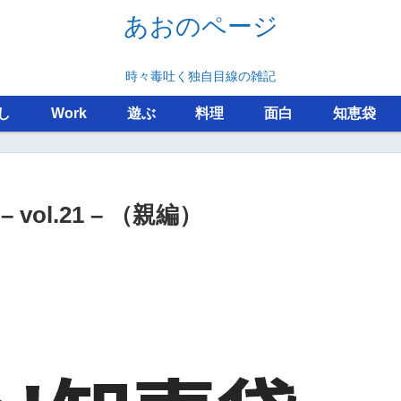
あおのページ
時々毒吐く独自目線の雑記
し
Work
遊ぶ
料理
面白
知恵袋
vol.21 – （親編）