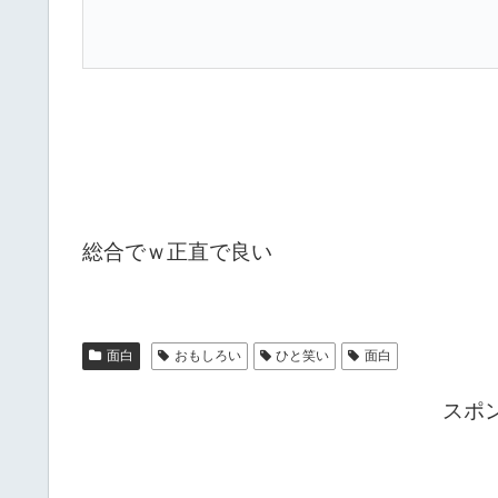
総合でｗ正直で良い
面白
おもしろい
ひと笑い
面白
スポ