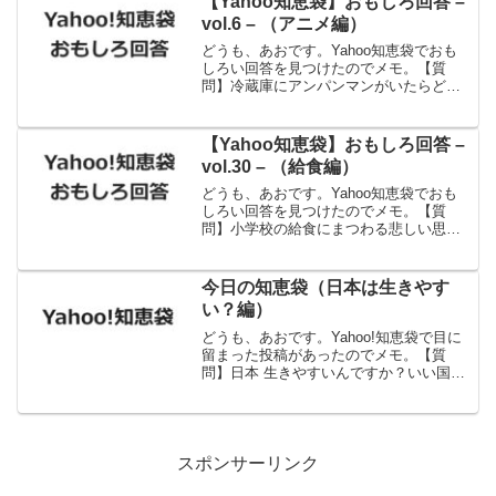
【Yahoo知恵袋】おもしろ回答 –
タイムのため18:...
vol.6 – （アニメ編）
どうも、あおです。Yahoo知恵袋でおも
しろい回答を見つけたのでメモ。【質
問】冷蔵庫にアンパンマンがいたらどう
しますか？【回答】眼科と精神科に行き
ます。出典：Yahoo!知恵袋だいぶお疲れ
ですね。
【Yahoo知恵袋】おもしろ回答 –
vol.30 – （給食編）
どうも、あおです。Yahoo知恵袋でおも
しろい回答を見つけたのでメモ。【質
問】小学校の給食にまつわる悲しい思い
出はありますか？【回答】私の同級生
が、スパゲッティをおかわりして席に持
ち帰って来る時にスキップして転んでぶ
今日の知恵袋（日本は生きやす
ちまけたのを思い出しまし...
い？編）
どうも、あおです。Yahoo!知恵袋で目に
留まった投稿があったのでメモ。【質
問】日本 生きやすいんですか？いい国だ
と胸張って言えますか？【回答】はい。
集団原理を守れるのであれば、こんなに
生きやすい国はそんなにありません。犯
罪率は先進国ではト...
スポンサーリンク