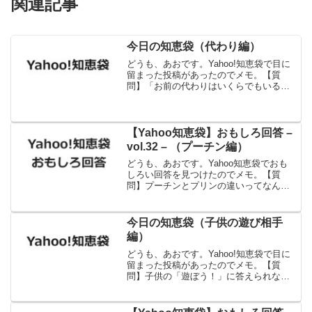
関連記事
今日の知恵袋（代わり編）
どうも、あおです。Yahoo!知恵袋で目に
留まった投稿があったのでメモ。【質
問】「お前の代わりはいくらでもいる」
についてどう思われますか？【回答】そ
の程度の事は、毎日言われてましたよ、
＞＜・・（３０分で忘れるしｗ）ジジイ
になった今は、誰にも...
【Yahoo知恵袋】おもしろ回答 –
vol.32 – （プーチン編）
どうも、あおです。Yahoo知恵袋でおも
しろい回答を見つけたのでメモ。【質
問】プーチンとプリンの違いってなんで
すか？【回答】カラメル浴びてるのと批
判を浴びてる差ですね出典：Yahoo!知恵
袋うまい！
今日の知恵袋（子供の遊び相手
編）
どうも、あおです。Yahoo!知恵袋で目に
留まった投稿があったのでメモ。【質
問】子供の「遊ぼう！」に答えられなく
なってきました。5歳になる娘がかなり体
力がある子で、日々の生活が辛くなって
きてしまいました。平日は夫婦共にフル