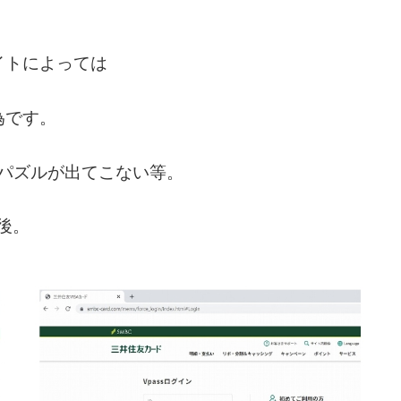
イトによっては
為です。
、パズルが出てこない等。
除後。