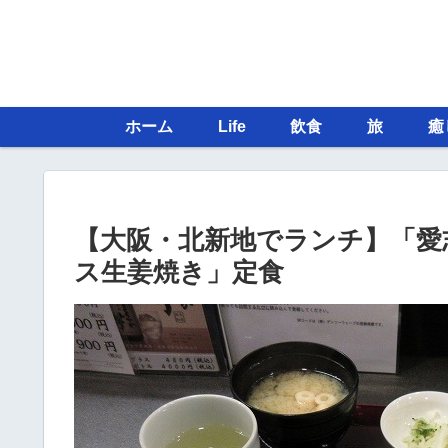
ホーム
Life
飲食
旅
癒
【大阪・北新地でランチ】「愛
ス生姜焼き」定食