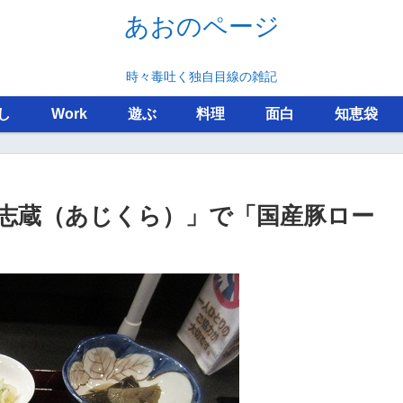
あおのページ
時々毒吐く独自目線の雑記
し
Work
遊ぶ
料理
面白
知恵袋
志蔵（あじくら）」で「国産豚ロー