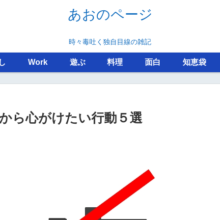
あおのページ
時々毒吐く独自目線の雑記
し
Work
遊ぶ
料理
面白
知恵袋
から心がけたい行動５選