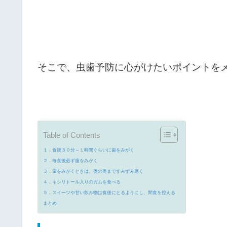
そこで、虫歯予防に心がけたいポイントを
Table of Contents
１．食後３０分～１時間ぐらいに歯をみがく
２．毎食後必ず歯をみがく
３．歯をみがくときは、奥の奥まですみずみ磨く
４．キシリトール入りのガムを食べる
５．スイーツや甘い飲み物は食後にとるようにし、間食を控える
まとめ