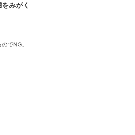
歯をみがく
のでNG。