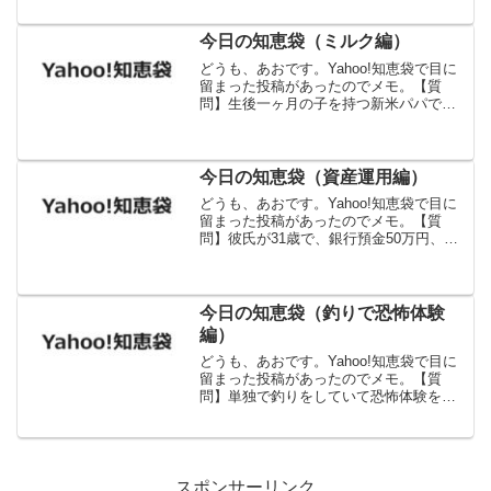
れーとしか思いませんね。自分も通った
道ですし。煽りたくなるとか言ってるゴ
ミはマジ〇ねばいいと...
今日の知恵袋（ミルク編）
どうも、あおです。Yahoo!知恵袋で目に
留まった投稿があったのでメモ。【質
問】生後一ヶ月の子を持つ新米パパで
す。以前、我が子が泣いていたので抱っ
こしたりオムツを変えたりしたのですが
泣き止まず。前回のミルクから2時間半経
っていたのでちょっと...
今日の知恵袋（資産運用編）
どうも、あおです。Yahoo!知恵袋で目に
留まった投稿があったのでメモ。【質
問】彼氏が31歳で、銀行預金50万円、株
式が2,000万円程度あると言っていまし
た。そんなに株式投資を多くして大丈夫
なんでしょうか？私はあまり金融知識が
無く、不安の...
今日の知恵袋（釣りで恐怖体験
編）
どうも、あおです。Yahoo!知恵袋で目に
留まった投稿があったのでメモ。【質
問】単独で釣りをしていて恐怖体験をし
たことはありますか？霊的なもの、身の
危険を感じたもの。何でもいいのでエピ
ソード教えてください。【回答】対岸で
熊が木に登ってすもも...
スポンサーリンク