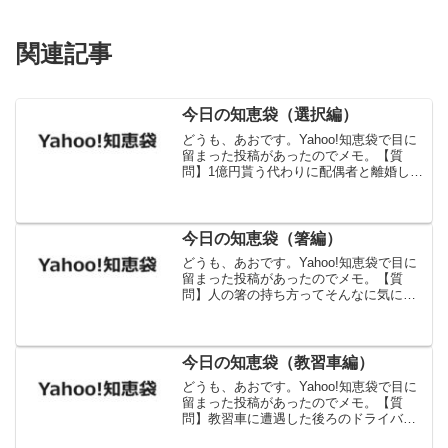
関連記事
今日の知恵袋（選択編）
どうも、あおです。Yahoo!知恵袋で目に
留まった投稿があったのでメモ。【質
問】1億円貰う代わりに配偶者と離婚しな
ければならないとします。配偶者を取り
ますか。1億円を取りますか。.別れる際
はあなたに一切の不利益なく別れられる
とします。【回答...
今日の知恵袋（箸編）
どうも、あおです。Yahoo!知恵袋で目に
留まった投稿があったのでメモ。【質
問】人の箸の持ち方ってそんなに気にな
りますか？なぜ日本人の多くの人は、箸
の持ち方がおかしい人を見ると恥ずかし
いと思うのでしょうか。私自身、友人が
少しおかしな持ち方を...
今日の知恵袋（教習車編）
どうも、あおです。Yahoo!知恵袋で目に
留まった投稿があったのでメモ。【質
問】教習車に遭遇した後ろのドライバー
はどう思っていますか？【回答①】頑張