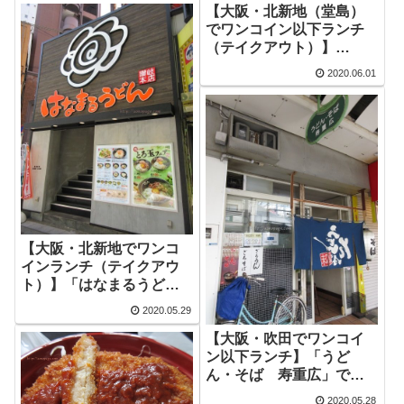
【大阪・北新地（堂島）
でワンコイン以下ランチ
（テイクアウト）】
「GOKU OMUSUBI」
2020.06.01
【大阪・北新地でワンコ
インランチ（テイクアウ
ト）】「はなまるうどん
北新地店」で天丼
2020.05.29
【大阪・吹田でワンコイ
ン以下ランチ】「うど
ん・そば 寿重広」で
「かけそばとおにぎり」
2020.05.28