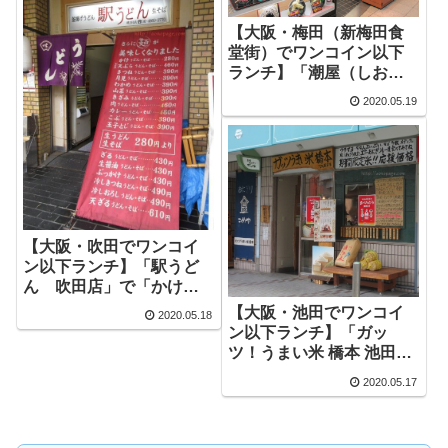
【大阪・梅田（新梅田食
堂街）でワンコイン以下
ランチ】「潮屋（しお
や） 梅田店」で「かけそ
2020.05.19
ばとライス｣
【大阪・吹田でワンコイ
ン以下ランチ】「駅うど
ん 吹田店」で「かけそ
ばとごはん」
【大阪・池田でワンコイ
2020.05.18
ン以下ランチ】「ガッ
ツ！うまい米 橋本 池田駅
前店」でおにぎり
2020.05.17