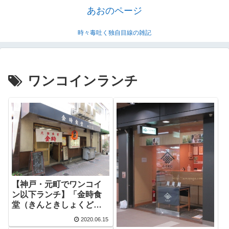
あおのページ
時々毒吐く独自目線の雑記
ワンコインランチ
【神戸・元町でワンコイ
ン以下ランチ】「金時食
堂（きんときしょくど
う）」で「（かけ）そば
2020.06.15
とめし」