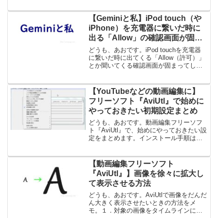
ういうときに必要かというと、サイトに
よってはこれをしないと、表示されない
画像がある為です。例：smbcのログイン
【Geminiと私】iPod touch（や
画面のパズル認...
iPhone）を充電器に繋いだ時に
出る「Allow」の確認画面が固ま
った際の対処法
どうも、あおです。iPod touchを充電器
に繋いだ時に出てくる「Allow（許可）」
とか聞いてくる確認画面が固まってしま
って、その後ろに表示されているパスワ
ード解除の画面も触れない。ホームボタ
ン押したり、電源ボタン何度か押しても
【YouTubeなどの動画編集に】
変わらず...
フリーソフト『AviUtl』で始めに
やっておきたい初期設定まとめ
どうも、あおです。動画編集フリーソフ
ト『AviUtl』で、始めにやっておきたい設
定をまとめます。インストール手順はこ
ちら：【YouTubeなどの動画編集フリー
ソフトは絶対これ】『AviUtl』のインスト
ール手順 １．拡大表示の変更デフォル
【動画編集フリーソフト
ト...
『AviUtl』】画像を徐々に拡大し
て表示させる方法
どうも、あおです。AviUtlで画像をだんだ
ん大きく表示させたいときの方法をメ
モ。１．対象の画像をタイムラインにド