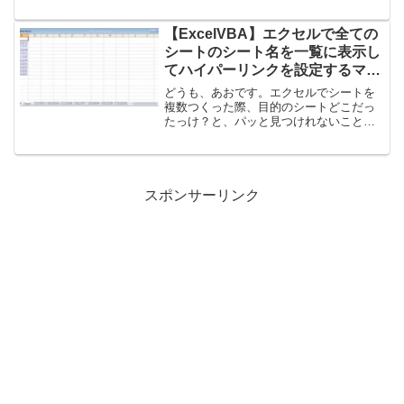
ラッグする今回は「zoom-1」のファイル
になります。２．プロパティが自動で開
くので、右上の十字のアイコンをクリッ
【ExcelVBA】エクセルで全ての
ク以下のプロ...
シートのシート名を一覧に表示し
てハイパーリンクを設定するマク
ロ
どうも、あおです。エクセルでシートを
複数つくった際、目的のシートどこだっ
たっけ？と、パッと見つけれないことが
あります。それを解消するマクロの紹介
イメージとして、シートを挿入し、その
シートに自分以外の全シート名を一覧表
示させて、ハイパーリンク...
スポンサーリンク