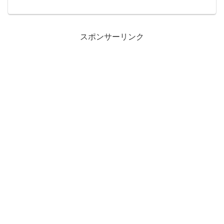
のデータを編集して、
A00101CA00102CA00103C…としたい。
先頭に「A」をつけて、先頭0埋めして、
100プラスし...
スポンサーリンク