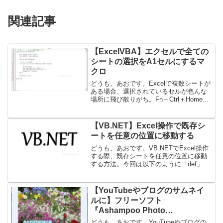
関連記事
【ExcelVBA】エクセルで全ての
シートの選択をA1セルにするマ
クロ
どうも、あおです。Excelで複数シートが
ある場合、選択されているセルが色んな
場所に飛び散りがち。Fn＋Ctrl＋Homeを
押して、A1セルに移動すればいいのだけ
れど、シート数が多いと、めんどう。そ
ういう時は、「そうだ、自動化しよ
【VB.NET】Excel操作で既存シ
う！」とい...
ートを任意の位置に移動する
どうも、あおです。VB.NETでExcel操作
する際、既存シートを任意の位置に移動
する方法。今回は以下のように「def」シ
ートを「paste」シートの右に移動した
い。以下サンプルソース。Public Class
Form1 Private ...
【YouTubeやブログのサムネイ
ルに】フリーソフト
『Ashampoo Photo
Commander』で簡単に文字に縁
どうも、あおです。YouTubeやブログの