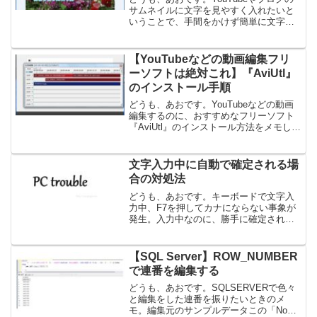
取り作成 – インストール編 –
サムネイルに文字を見やすく入れたいと
いうことで、手間をかけず簡単に文字に
縁取りを入れることができるフリーソフ
ト「Ashampoo Photo Commander」始め
に縁取り設定をセットしておけば、...
【YouTubeなどの動画編集フリ
ーソフトは絶対これ】『AviUtl』
のインストール手順
どうも、あおです。YouTubeなどの動画
編集するのに、おすすめなフリーソフト
『AviUtl』のインストール方法をメモして
おきます。ちなみに、『AviUtl』を入れる
前に、WEBで動画編集フリーソフトを
色々検索して、入れようとしてみました
文字入力中に自動で確定される場
が...
合の対処法
どうも、あおです。キーボードで文字入
力中、F7を押してカナにならない事象が
発生。入力中なのに、勝手に確定されて
しまう。下のなみなみが出てこない。勝
手なことすなー。とWEBで解決方法を調
査。色々試してみたけど、まったく改善
【SQL Server】ROW_NUMBER
されず。。最終的にパ...
で連番を編集する
どうも、あおです。SQLSERVERで色々
と編集をした連番を振りたいときのメ
モ。編集元のサンプルデータこの「No」