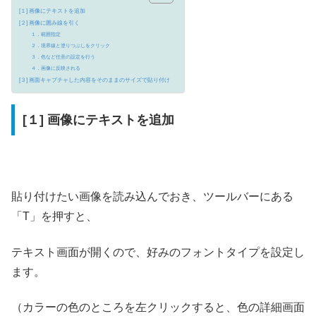
[１] 画像にテキストを追加
[２] 画像に囲み線を引く
１．範囲指定
２．境界線と塗りつぶしをクリック
３．色など任意の設定を行う
４．画像に反映される
[３] 画面キャプチャした内容をそのままのサイズで貼り付け
[１] 画像にテキストを追加
貼り付けたい画像を読み込んでおき、ツールバーにある
「T」を押すと、
テキスト画面が開くので、好みのフォントタイプを設定し
ます。
（カラーの色のところを左クリックすると、色の詳細画面