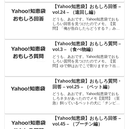
タミナ○○」って食べ物。ニンニクで下痢
して、スタミナダウン(笑)出典：Yahoo!知
【Yahoo知恵袋】おもしろ回答 –
恵袋切ない...
vol.24 – （遠回し編）
どうも、あおです。Yahoo知恵袋でおも
しろい回答を見つけたのでメモ。【質
問】「俺が告白したらどうする？」みた
いな遠回しな言い方する人ってどう思い
ますか？【回答】よほど自信が無いので
しょう。告白して振られるのが怖い。こ
【Yahoo知恵袋】おもしろ質問 –
んなオトコを関西では「...
vol.3 – （食べ物編）
どうも、あおです。Yahoo知恵袋でおも
しろい質問を見つけたのでメモ。【質
問】ゆで卵はおでこで割りますか？出
典：Yahoo!知恵袋お、おでこで？！考え
たことなかった。痛そ。
【Yahoo知恵袋】おもしろ質問・
回答 – vol.25 – （ペット編）
どうも、あおです。Yahoo知恵袋でおも
しろネタがあったのでメモ【質問】（至
急）飼っているペットの犬に「チンピ
ラ」って名前を付けるのはどう思います
か？【回答】家族の一員としてよく考え
て名前をつけてあげて下さい。私の場合
【Yahoo知恵袋】おもしろ回答 –
はですが、友人や知人か...
vol.45 – （プーチン編）