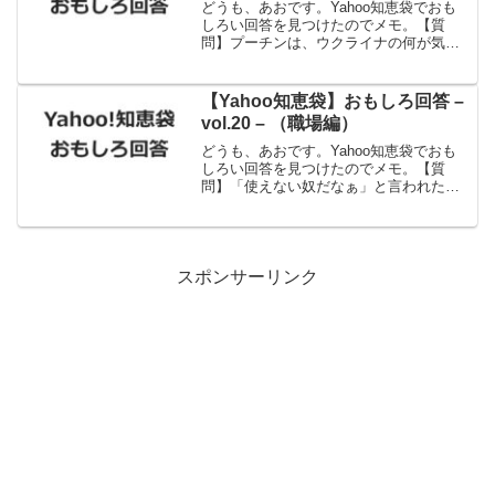
どうも、あおです。Yahoo知恵袋でおも
しろい回答を見つけたのでメモ。【質
問】プーチンは、ウクライナの何が気に
食わないのでしょうか？【回答】コメデ
ィアン出身のゼレンスキーの態度。出
典：Yahoo!知恵袋絶対違うｗ
【Yahoo知恵袋】おもしろ回答 –
vol.20 – （職場編）
どうも、あおです。Yahoo知恵袋でおも
しろい回答を見つけたのでメモ。【質
問】「使えない奴だなぁ」と言われた
ら、何と返す？【回答】こんな場所で力
を発揮する意味がないので出典：Yahoo!
知恵袋カッコイイ！
スポンサーリンク