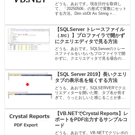
どうも、あおです。現在日付を取得し
て、「20250506」の形式で変数にセット
する方法。Dim strDt As String =
DateTime.TodaystrDt = strDt.Replace("/",
"")デフォルトだと、スラ...
【SQLServer トレースファイル
（.trc）】プロファイラで開かず
にクエリエディタで見る方法
どうも、あおです。SQLServerのトレー
スファイルをいちいちプロファイラで開
かずに、クエリエディタで見る場合の方
法。（複数ファイルを見たい場合に便
利。）先に結果がこちら。見やすくする
為など、色々編集してます。コードWITH
【SQL Server 2019】長いクエリ
w1 AS(...
タブの表示名を短くする方法
どうも、あおです。SQLSERVERでクエ
リエディターを開いた際、タブ名が長す
ぎて、うっとおしいと感じることが多々
あります。それを短くする方法をメモ。
1. メニューバーの「ツール」→「オプシ
ョン」をクリック2. 「テキスト エディタ
【VB.NETでCrystal Reports】レ
ー」→「...
ポートをPDF出力するサンプルコ
ード
どうも、あおです。VB.NETでクリレポの