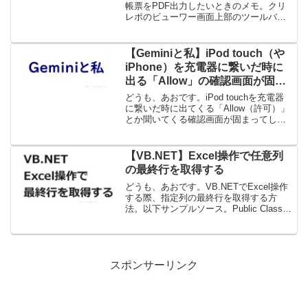
帳票をPDF出力したいときのメモ。クリ
レポのビューワー画面上部のツールバー
にエクスポートボタンがあり、こちらか
らPDF出力はできるのですが、デフォル
トのファイル名指定ができません。デフ
【Geminiと私】iPod touch（や
ォルトのファイ...
iPhone）を充電器に繋いだ時に
出る「Allow」の確認画面が固ま
った際の対処法
どうも、あおです。iPod touchを充電器
に繋いだ時に出てくる「Allow（許可）」
とか聞いてくる確認画面が固まってしま
って、その後ろに表示されているパスワ
ード解除の画面も触れない。ホームボタ
ン押したり、電源ボタン何度か押しても
【VB.NET】Excel操作で任意列
変わらず...
の最終行を取得する
どうも、あおです。VB.NETでExcel操作
する際、指定列の最終行を取得する方
法。以下サンプルソース。Public Class
Form1 Private Sub Button1_Click(sender
As Object, e As ...
スポンサーリンク