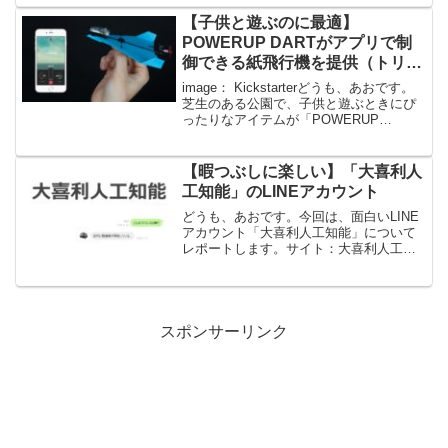
で受付といっても、店員さんはまったく
放置ではなく、少し距離を置いた場所か
【子供と遊ぶのに最適】
ら見守ってくれています。...
POWERUP DARTがアプリで制
御できる紙飛行機を提供（トリッ
ク機能付き）
image： Kickstarterどうも、あおです。
芝生のある公園で、子供と遊ぶときにぴ
ったりなアイテムが「POWERUP
DART」から提供されたのでメモ。アプリ
制御できる紙飛行機です。トリックも使
えます。詳しくはこちら：POWERUP...
【暇つぶしに楽しい】「大喜利人
工知能」のLINEアカウント
どうも、あおです。今回は、面白いLINE
アカウント「大喜利人工知能」について
レポートします。サイト：大喜利人工知
能LINEでアカウント追加し、チャットで
メッセージを打つと、すぐに返事がきま
す。返信内容はけっこう意味不明なとこ
ろがありますが、...
スポンサーリンク