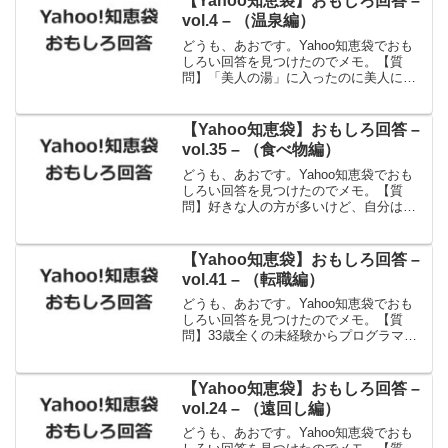
【Yahoo知恵袋】おもしろ回答 –
vol.4 – （温泉編）
どうも、あおです。Yahoo知恵袋でおも
しろい回答を見つけたのでメモ。【質
問】「美人の湯」に入ったのに美人にな
らないのは、虚偽表示ですか？【回答】
美人の湯「ちょっとウチでは無理です
ね…」出典：Yahoo!知恵袋(笑)。美人は一
【Yahoo知恵袋】おもしろ回答 –
日にしてならず...
vol.35 – （食べ物編）
どうも、あおです。Yahoo知恵袋でおも
しろい回答を見つけたのでメモ。【質
問】好きな人の方が多いけど、自分は苦
手。どんな食べ物ですか？【回答】「ス
タミナ○○」って食べ物。ニンニクで下痢
して、スタミナダウン(笑)出典：Yahoo!知
【Yahoo知恵袋】おもしろ回答 –
恵袋切ない...
vol.41 – （転職編）
どうも、あおです。Yahoo知恵袋でおも
しろい回答を見つけたのでメモ。【質
問】33歳全くの未経験からプログラマー
に転職は可能か。タイトル通りの質問で
す。33歳今までブルーカラーの仕事しか
してきませんでした。youtubeやブログを
【Yahoo知恵袋】おもしろ回答 –
通して稼げ...
vol.24 – （遠回し編）
どうも、あおです。Yahoo知恵袋でおも