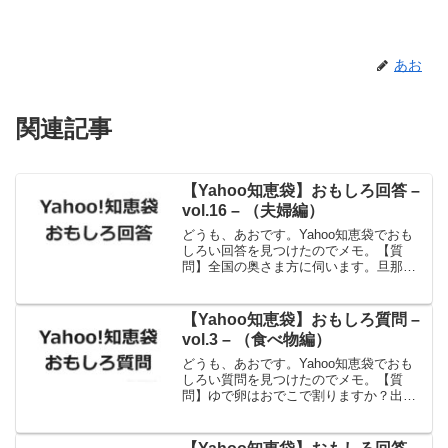
あお
関連記事
【Yahoo知恵袋】おもしろ回答 –
vol.16 – （夫婦編）
どうも、あおです。Yahoo知恵袋でおも
しろい回答を見つけたのでメモ。【質
問】全国の奥さま方に伺います。旦那さ
んから「シャンプー空っぽだよ」「ティ
ッシュ無くなったよ」「麦茶もう無い
よ」等々言われたら、なんて返します
【Yahoo知恵袋】おもしろ質問 –
か？【回答】家の主人は、言...
vol.3 – （食べ物編）
どうも、あおです。Yahoo知恵袋でおも
しろい質問を見つけたのでメモ。【質
問】ゆで卵はおでこで割りますか？出
典：Yahoo!知恵袋お、おでこで？！考え
たことなかった。痛そ。