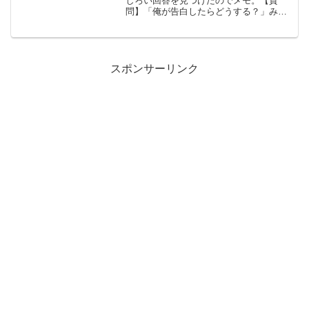
しろい回答を見つけたのでメモ。【質
問】「俺が告白したらどうする？」みた
いな遠回しな言い方する人ってどう思い
ますか？【回答】よほど自信が無いので
しょう。告白して振られるのが怖い。こ
んなオトコを関西では「...
スポンサーリンク