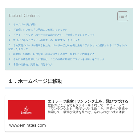
Table of Contents
１．ホームページに移動
２．「管理」タブから「ご予約のご変更」をクリック
３．「マイ・トリップ」のページが表示されたら、「管理」ボタンをクリック
４．中ほどにある「フライトの変更」の「変更する」をクリック
５．予約変更のページが表示されたら、ページ中ほどの右側にある「アクションの選択」から「フライトの
変更」をクリック
６．出発地、到着地、日付を選ぶ項目が出てくるので、変更したい内容を記入
７．さらに旅程を追加したい場合は、「この旅程の最後にフライトを追加」をクリック
８．希望の出発地、到着地、日付を入力
１．ホームページに移動
エミレーツ航空 | ワンランク上を、飛びつづける
世界のどこからでもフライトを予約して、エミレーツで
「ワンランク上を、飛びつづける旅」を。世界中の路線を
検索して、最適な運賃を見つけ、忘れられない機内体験を
ご体験ください。
www.emirates.com