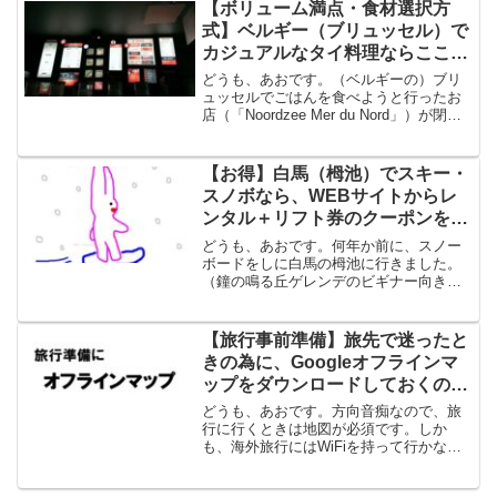
ェレッロ港」に行きます。チケット売り
【ボリューム満点・食材選択方
場がかなり混雑する...
式】ベルギー（ブリュッセル）で
カジュアルなタイ料理ならここ
「gatsugatsu」
どうも、あおです。（ベルギーの）ブリ
ュッセルでごはんを食べようと行ったお
店（「Noordzee Mer du Nord」）が閉ま
っていて、代わりに見つけたファースト
フード的なタイ料理の店がよかったので
メモ。（2019年7月に旅行で行きました...
【お得】白馬（栂池）でスキー・
スノボなら、WEBサイトからレ
ンタル＋リフト券のクーポンを
GETせよ
どうも、あおです。何年か前に、スノー
ボードをしに白馬の栂池に行きました。
（鐘の鳴る丘ゲレンデのビギナー向きの
広いコースがお気に入りです。）その
時、SPICYというレンタルショップで、
スノーボードの靴と板をレンタルしたの
【旅行事前準備】旅先で迷ったと
ですが、1日で５８００...
きの為に、Googleオフラインマ
ップをダウンロードしておくのが
おすすめ
どうも、あおです。方向音痴なので、旅
行に行くときは地図が必須です。しか
も、海外旅行にはWiFiを持って行かない
ので、オフラインでも使える地図をスマ
ホに入れて持って行っています。イタリ