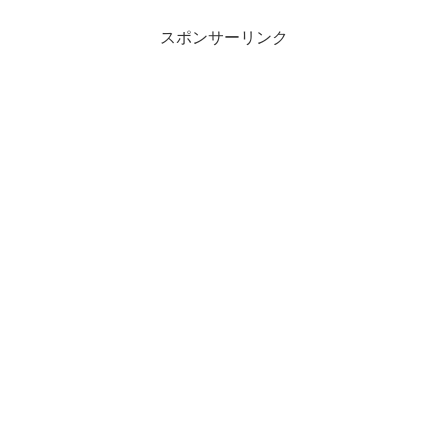
アで道に迷った際、このGoogleMapのオ
フライン機能に...
スポンサーリンク