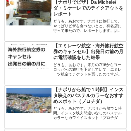
【ナポリでピザ】Da Michele/
ダ・ミケーレでのテイクアウトを
レポート
どうも、あおです。ナポリに旅行して、
やっぱりピザを食べないとと、有名店に
行って来たので、レポートします。店
名：Da Michele/ダ・ミケーレ場所はこち
ら。ナポリ中央駅（Naples Centrale）か
ら徒歩１５分ほど。いつ行っても、行...
【エミレーツ航空・海外旅行航空
券のキャンセル】出発日の前の月
に電話確認をした結果
どうも、あおです。来月の7/16からヨー
ロッパへの旅行を予定していて、エミレ
ーツ航空でチケットを買ったのですが、
コロナがまだ完全に収まっていないとい
うことで、キャンセルしようと、エミレ
ーツ航空に電話しました。電話番号：03-
【ナポリから船で１時間】インス
6743-456...
タ映えのパステルカラーなおすす
めスポット（プロチダ）
どうも、あおです。ナポリから船で１時
間。インスタ映え間違いなしのパステル
カラーなカワイイスポット「プロチダ
（Procida）」をメモ。まず、ナポリ駅か
ら徒歩４０分ほどのところにある「ベヴ