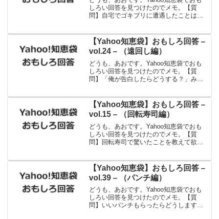
しろい回答を見つけたのでメモ。【質
問】自宅でゴキブリに遭遇したことはあ
りますか？どうしました？【回答】見つ
けたら・・絶対・・始末する。それから
速攻でブラックキャップを買い、そこい
【Yahoo知恵袋】おもしろ回答 –
ら中に仕掛ける。若い頃...
vol.24 – （遠回し編）
どうも、あおです。Yahoo知恵袋でおも
しろい回答を見つけたのでメモ。【質
問】「俺が告白したらどうする？」みた
いな遠回しな言い方する人ってどう思い
ますか？【回答】よほど自信が無いので
しょう。告白して振られるのが怖い。こ
【Yahoo知恵袋】おもしろ回答 –
んなオトコを関西では「...
vol.15 – （回転寿司編）
どうも、あおです。Yahoo知恵袋でおも
しろい回答を見つけたのでメモ。【質
問】回転寿司で驚いたことを教えて欲し
いです。【回答】レール上に寿司と一緒
にゴッキー回ってきた出典：Yahoo!知恵
袋ギャー！
【Yahoo知恵袋】おもしろ回答 –
vol.39 – （パンチ編）
どうも、あおです。Yahoo知恵袋でおも
しろい回答を見つけたのでメモ。【質
問】いいパンチもらったらどうします
か？？【回答】とりあえず出勤して社長