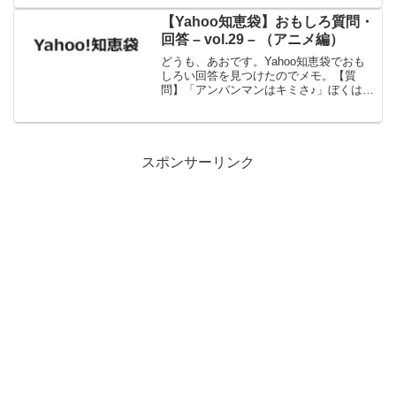
に報告する。ガタッ！「おい！どうした
んだ!?大丈夫か！」大丈夫です社長。会
【Yahoo知恵袋】おもしろ質問・
社に来る前にいいパンチ...
回答 – vol.29 – （アニメ編）
どうも、あおです。Yahoo知恵袋でおも
しろい回答を見つけたのでメモ。【質
問】「アンパンマンはキミさ♪」ぼくはア
ンパンマンじゃない。どう解釈すればい
いのですか？【回答】脳みそがこしあん
なのですから、「ちょっと何言ってるか
分からない」は、仕方...
スポンサーリンク