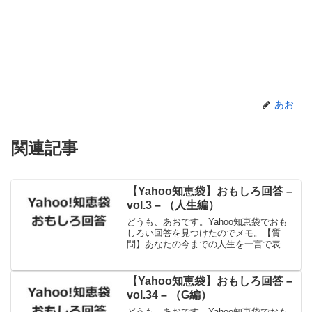
あお
関連記事
【Yahoo知恵袋】おもしろ回答 –
vol.3 – （人生編）
どうも、あおです。Yahoo知恵袋でおも
しろい回答を見つけたのでメモ。【質
問】あなたの今までの人生を一言で表す
と？【回答】夢見る中途半端出典：
Yahoo!知恵袋はい、私です。あかん、脱
却できるよう頑張らないと。
【Yahoo知恵袋】おもしろ回答 –
vol.34 – （G編）
どうも、あおです。Yahoo知恵袋でおも