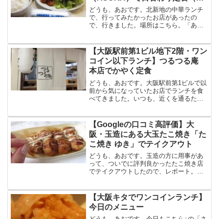
老チリ）レビュー（毒舌注意）
どうも、あおです。北新地の中華ランチ
で、行ってみたかったお店があったの
で、行きました。場所はこちら。「あす
か」と読みます。JR大阪駅から徒歩15分
弱。外観メニューや注文した品の写真は
OKだけれど、店内の撮影はNGらしいで
【大阪駅前第1ビル地下2階・ワン
す。ちなみに、カウン...
コイン以下ランチ】つるつる庵
本店でかやく定食
どうも、あおです。大阪駅前第1ビルで以
前から気になっていたお店でランチを食
べてきました。いつも、近くを通るたび
にダシのいいにおいがしていたんです。
地下２階にある「つるつる庵」です。カ
ウンターのみのお店です。そばとおにぎ
【Googleの口コミ高評価】大
りにしようと思ったので...
阪・玉造にある大玉たこ焼き「た
こ焼き ゆき」でテイクアウト
どうも、あおです。玉造の方に用事があ
って、ついでに評判良かったたこ焼き店
でテイクアウトしたので、レポート。場
所はこちら。JR玉造駅から徒歩10分弱。
口コミには、店主の人柄がとてもいいと
のレビューがたくさんありました。これ
【大阪キタでワンコインランチ】
は期待大。美味しくて...
今日のメニュー
どうも、あおです。今日もこちら↓の「さ