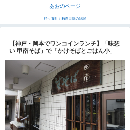
あおのページ
時々毒吐く独自目線の雑記
【神戸・岡本でワンコインランチ】「味憩
い 甲南そば」で「かけそばとごはん小」