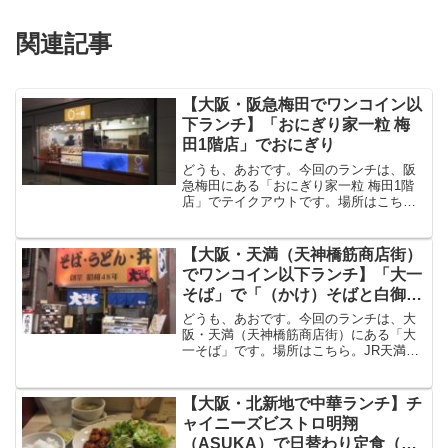
関連記事
【大阪・阪急梅田でワンコイン以
下ランチ】「おにぎり家一粒 梅
田1階店」でおにぎり
どうも、あおです。今回のランチは、阪
急梅田にある「おにぎり家一粒 梅田1階
店」でテイクアウトです。場所はこち
ら。阪急梅田の1階のエスカレーターの裏
手（阪急側）にあります。普段、阪急電
車乗らない人なので、少し迷いましたど
【大阪・天満（天神橋筋商店街）
れにしようか迷います鮭...
でワンコイン以下ランチ】「大一
そば」で「（かけ）そばと白御
飯」
どうも、あおです。今回のランチは、大
阪・天満（天神橋筋商店街）にある「大
一そば」です。場所はこちら。JR天満か
ら天神橋筋商店街を北に歩いてすぐで
す。看板の主張激しめ。古くからやって
るみたいですね。店頭のメニュー。リー
【大阪・北新地で中華ランチ】チ
ズナブルです。全品持ち帰...
ャイニーズビストロ明翔
（ASUKA）で日替わり定食（海