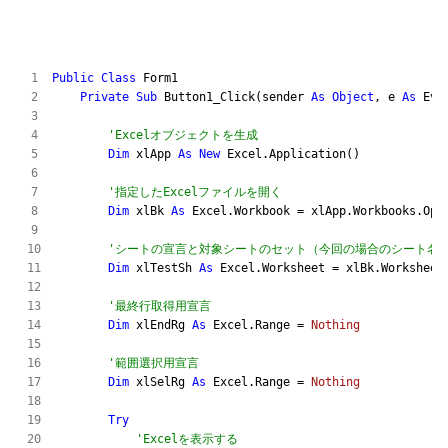
Public
Class
 Form1

Private
Sub
 Button1_Click(sender 
As
Object
, e 
As
 Eve
'Excelオブジェクトを生成
Dim
 xlApp 
As
New
 Excel.Application()

'指定したExcelファイルを開く
Dim
 xlBk 
As
 Excel.Workbook = xlApp.Workbooks.Ope
'シートの宣言と対象シートのセット（今回の場合のシート名「
Dim
 xlTestSh 
As
 Excel.Worksheet = xlBk.Worksheet
'最終行取得用宣言
Dim
 xlEndRg 
As
 Excel.Range = 
Nothing
'範囲選択用宣言
Dim
 xlSelRg 
As
 Excel.Range = 
Nothing
Try
'Excelを表示する