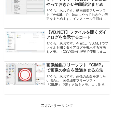
やっておきたい初期設定まとめ
どうも、あおです。動画編集フリーソフ
ト『AviUtl』で、始めにやっておきたい設
定をまとめます。インストール手順はこ
ちら：【YouTubeなどの動画編集フリー
ソフトは絶対これ】『AviUtl』のインスト
ール手順 １．拡大表示の変更デフォル
【VB.NET】ファイルを開くダイ
ト...
アログを表示するコード
どうも、あおです。今回は、VB.NETでフ
ァイルを開くダイアログを表示する方法
をメモ。（CSV取込処理等で使用しま
す。）1. デザイナの画面でボタンを追加
2. 追加したボタンのボタンクリック処理
で以下のコードを追加コピペ用 Dim ofd
画像編集フリーソフト『GIMP』
...
で画像の余白を透過させる方法
どうも、あおです。画像の余白を消した
い場合に、画像編集フリーソフト
『GIMP』で消す方法をメモ。１．GIMP
を起動して、対象のファイルを開く２．
レイヤー画面でアルファチャンネルを追
加以下、黄緑の場所で右クリック↓「アル
ファチャンネルを追加」...
スポンサーリンク