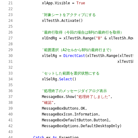
            xlApp.Visible = 
True
'対象シートをアクティブにする
            xlTestSh.Activate()

'最終行取得（今回の場合はB列の最終行を取得）
            xlEndRg = xlTestSh.Range(
"B"
 & xlTestSh.Rows
'範囲選択（A2セルからB列の最終行まで）
            xlSelRg = 
DirectCast
(xlTestSh.Range(xlTestSh
                                               xlTestSh.
'セットした範囲を選択状態にする
            xlSelRg.
Select
()

'処理終了のメッセージダイアログ表示
            MessageBox.Show(
"処理終了しました"
,

"確認"
,

            MessageBoxButtons.OK,

            MessageBoxIcon.Information,

            MessageBoxDefaultButton.Button1,

            MessageBoxOptions.DefaultDesktopOnly)

Catch
 ex 
As
 Exception
