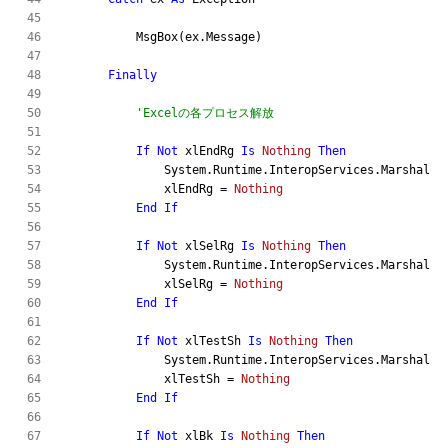
            MsgBox(ex.Message)

Finally
'Excelの各プロセス解放
If
Not
 xlEndRg 
Is
Nothing
Then
                System.Runtime.InteropServices.Marshal.Re
                xlEndRg = 
Nothing
End
If
If
Not
 xlSelRg 
Is
Nothing
Then
                System.Runtime.InteropServices.Marshal.Re
                xlSelRg = 
Nothing
End
If
If
Not
 xlTestSh 
Is
Nothing
Then
                System.Runtime.InteropServices.Marshal.Re
                xlTestSh = 
Nothing
End
If
If
Not
 xlBk 
Is
Nothing
Then