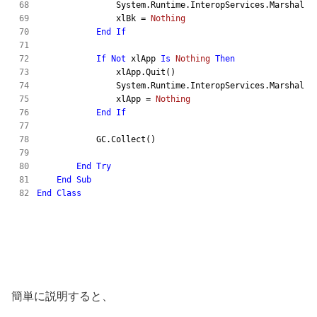
                System.Runtime.InteropServices.Marshal.Re
                xlBk = 
Nothing
End
If
If
Not
 xlApp 
Is
Nothing
Then
                xlApp.Quit()

                System.Runtime.InteropServices.Marshal.Re
                xlApp = 
Nothing
End
If
            GC.Collect()

End
Try
End
Sub
End
Class
簡単に説明すると、