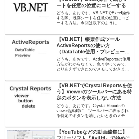
ートを任意の位置にコピーする
どうも、あおです。VB.NETでExcel操作
する際、既存シートを任意の位置にコピ
ーする方法。今回は以下のように
「paste」シートを「paste」シートの右
にコピーしたい。以下サンプルソース。
Public Class Form1 Priv...
【VB.NET】帳票作成ツール
ActiveReportsの使い方
（DataTable使用・プレビュー画
面作成）
どうも、あおです。ActiveReportsの使用
方法がわからなくて、色々やってみて、
とりあえずできたのでメモしておきま
す。今回作成するポイントは以下・レポ
ートのDataSourceにDataTableをセット・
メインFormとは別にプレビ...
【VB.NETでCrystal Reportsを使
う】Viewerのツールバーにある特
定のボタンを表示しない方法
どうも、あおです。Crystal Reportsの
viewer起動時に、ツールバーに表示され
る特定のボタンを消したいときのメモ。
今回消すボタンは、viewerの左から1つ目
と2つ目にあるエクスポートボタンと印刷
ボタンになります。viewer...
【YouTubeなどの動画編集に】
フリーソフト『AviUtl』で始めに